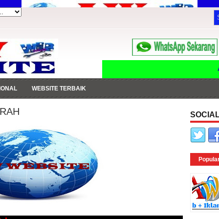
AW WE
IONAL
WEBSITE TERBAIK
URAH
SOCIAL
Popula