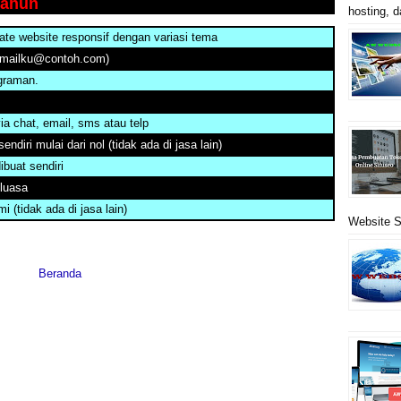
Tahun
hosting, d
te website responsif dengan variasi tema
emailku@contoh.com)
graman.
ia chat, email, sms atau telp
ndiri mulai dari nol (tidak ada di jasa lain)
ibuat sendiri
eluasa
 (tidak ada di jasa lain)
Website S
Beranda