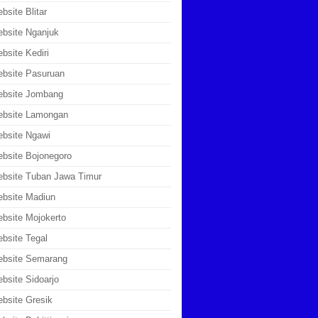
bsite Blitar
bsite Nganjuk
bsite Kediri
bsite Pasuruan
ebsite Jombang
ebsite Lamongan
bsite Ngawi
bsite Bojonegoro
bsite Tuban Jawa Timur
bsite Madiun
bsite Mojokerto
bsite Tegal
ebsite Semarang
bsite Sidoarjo
bsite Gresik