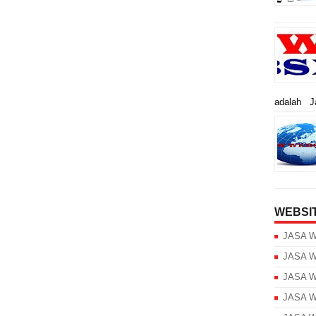
adalah Ja
WEBSI
JASA 
JASA W
JASA W
JASA W