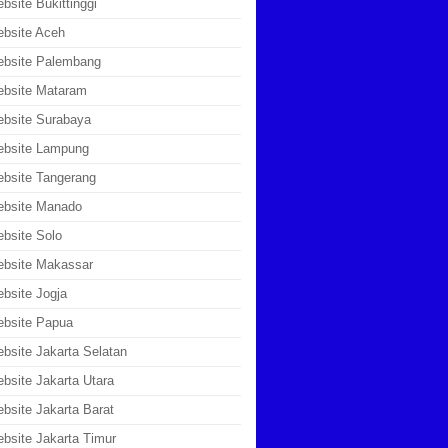
bsite Bukittinggi
bsite Aceh
ebsite Palembang
bsite Mataram
bsite Surabaya
ebsite Lampung
bsite Tangerang
ebsite Manado
bsite Solo
bsite Makassar
bsite Jogja
bsite Papua
bsite Jakarta Selatan
bsite Jakarta Utara
bsite Jakarta Barat
bsite Jakarta Timur