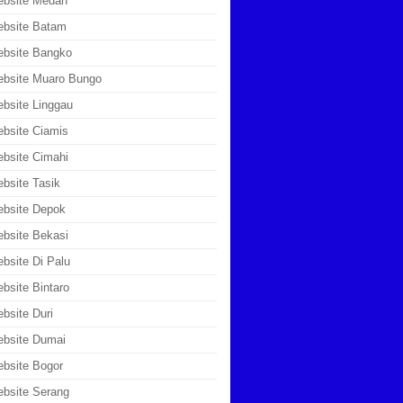
ebsite Medan
ebsite Batam
bsite Bangko
bsite Muaro Bungo
bsite Linggau
bsite Ciamis
bsite Cimahi
bsite Tasik
bsite Depok
bsite Bekasi
bsite Di Palu
bsite Bintaro
bsite Duri
bsite Dumai
bsite Bogor
bsite Serang