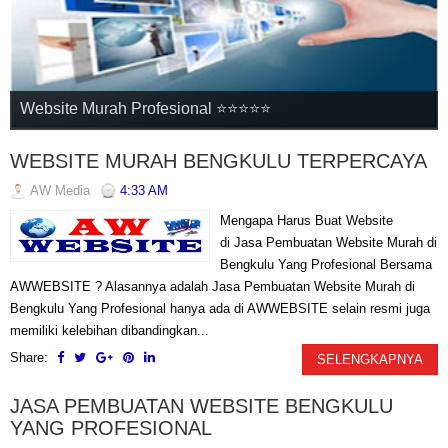
Website Murah Profesional ⭐⭐⭐⭐⭐
Website Murah Profesional ⭐⭐⭐⭐⭐
Website Murah Profesional ⭐⭐⭐⭐⭐
Website Murah Profesional ⭐⭐⭐⭐⭐
Website Murah Profesional ⭐⭐⭐⭐⭐
WEBSITE MURAH BENGKULU TERPERCAYA
AW Media
4:33 AM
Mengapa Harus Buat Website
di Jasa Pembuatan Website Murah di
Bengkulu Yang Profesional Bersama
AWWEBSITE ? Alasannya adalah Jasa Pembuatan Website Murah di
Bengkulu Yang Profesional hanya ada di AWWEBSITE selain resmi juga
memiliki kelebihan dibandingkan...
Share:
SELENGKAPNYA
JASA PEMBUATAN WEBSITE BENGKULU
YANG PROFESIONAL